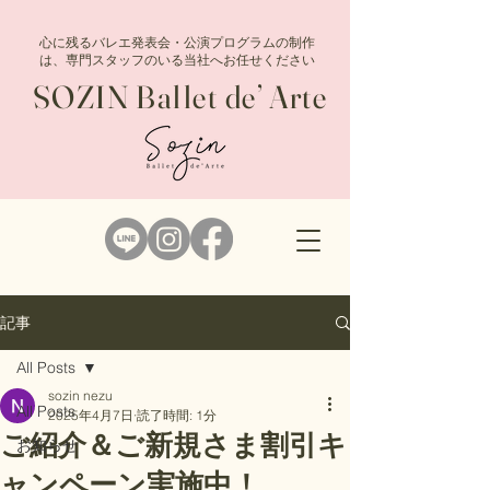
心に残るバレエ発表会・公演プログラムの制作
は、専門スタッフのいる当社へお任せください
SOZIN Ballet de’ Arte
記事
All Posts
sozin nezu
All Posts
2025年4月7日
読了時間: 1分
ご紹介＆ご新規さま割引キ
お知らせ
ャンペーン実施中！