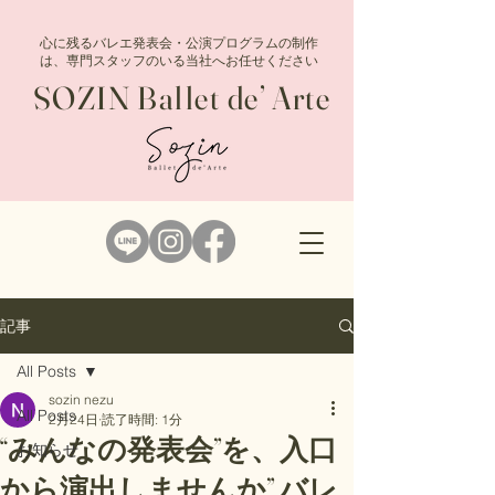
心に残るバレエ発表会・公演プログラムの制作
は、専門スタッフのいる当社へお任せください
SOZIN Ballet de’ Arte
記事
All Posts
sozin nezu
All Posts
2月24日
読了時間: 1分
“みんなの発表会”を、入口
お知らせ
から演出しませんか” バレ