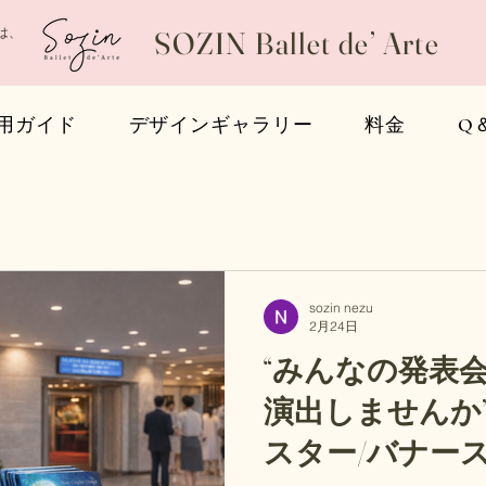
は、
SOZIN Ballet de’ Arte
用ガイド
デザインギャラリー
料金
Q
sozin nezu
2月24日
“みんなの発表
演出しませんか” バレエ発表会
スター/バナー