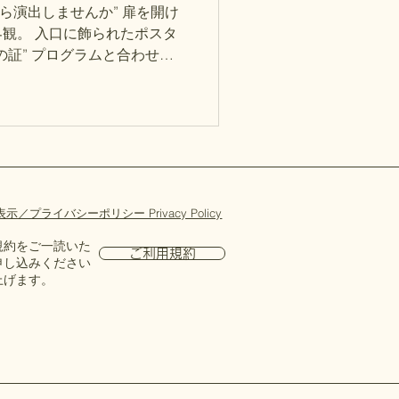
出しませんか” 扉を開け
観。 入口に飾られたポスタ
の証” プログラムと合わせた
ンク上の発表会へ。 スタジ
を制作いたします。
プライバシーポリシー Privacy Policy
規約をご一読いた
ご利用規約
申し込みください
上げます。